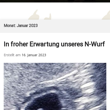
Form
Sennenhund
– Züchter im SSV und
for
– vom Ritter
VDH
Mob
Burkart
Skip
Monat:
Januar 2023
to
content
In froher Erwartung unseres N-Wurf
Erstellt am
16. Januar 2023