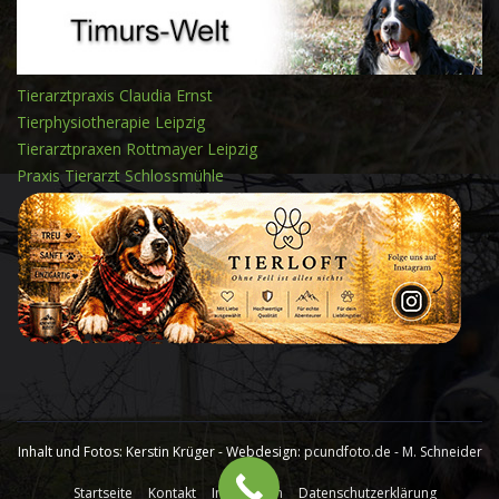
Tierarztpraxis Claudia Ernst
Tierphysiotherapie Leipzig
Tierarztpraxen Rottmayer Leipzig
Praxis Tierarzt Schlossmühle
Inhalt und Fotos: Kerstin Krüger - Webdesign:
pcundfoto.de - M. Schneider
Startseite
Kontakt
Impressum
Datenschutzerklärung