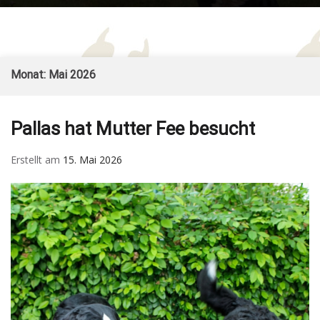
Form
Sennenhund
– Züchter im SSV und
for
– vom Ritter
VDH
Mob
Burkart
Skip
Monat:
Mai 2026
to
content
Pallas hat Mutter Fee besucht
Erstellt am
15. Mai 2026