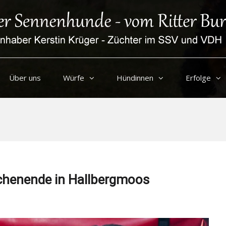
Über uns
Würfe
Hündinnen
Erfolge
chenende in Hallbergmoos