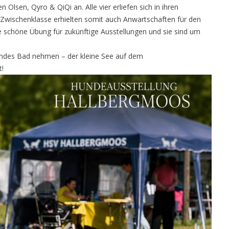
lsen, Qyro & QiQi an. Alle vier erliefen sich in ihren
r Zwischenklasse erhielten somit auch Anwartschaften für den
schöne Übung für zukünftige Ausstellungen und sie sind um
chendes Bad nehmen – der kleine See auf dem
t!