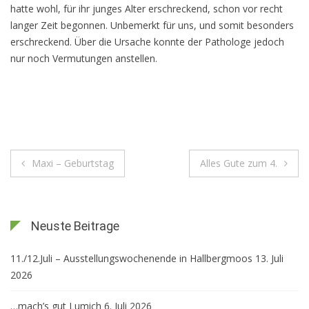
hatte wohl, für ihr junges Alter erschreckend, schon vor recht
langer Zeit begonnen. Unbemerkt für uns, und somit besonders
erschreckend. Über die Ursache konnte der Pathologe jedoch
nur noch Vermutungen anstellen.
Beitragsnavigation
Maxi – Geburtstag
Alles Gute zum 4.
Neuste Beitrage
11./12.Juli – Ausstellungswochenende in Hallbergmoos
13. Juli
2026
…mach’s gut Lumich
6. Juli 2026