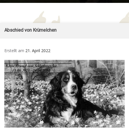
Form
Sennenhund
– Züchter im SSV und
for
– vom Ritter
VDH
Mob
Burkart
Skip
Abschied von Krümelchen
to
content
Erstellt am
21. April 2022