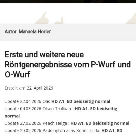
Form
Sennenhund
– Züchter im SSV und
for
– vom Ritter
VDH
Mob
Burkart
Skip
Autor:
Manuela Horler
to
content
Erste und weitere neue
Röntgenergebnisse vom P-Wurf und
O-Wurf
Erstellt am
22. April 2026
Update 22.04.2026 Ole:
HD A1, ED beidseitig normal
Update 04.03.2026 Olsen Trollbarn:
HD A1, ED beidseitig
normal
Update 27.02.2026 Peach Helga :
HD A1, ED beidseitig normal
Update 20.02.2026 Paddington alias Kondi ist da:
HD A1, ED