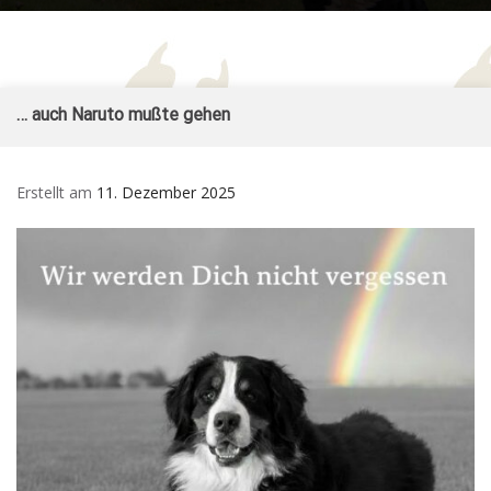
Form
Sennenhund
– Züchter im SSV und
for
– vom Ritter
VDH
Mob
Burkart
Skip
… auch Naruto mußte gehen
to
content
Erstellt am
11. Dezember 2025