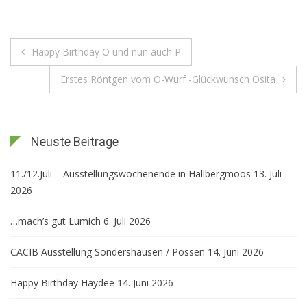
Beitragsnavigation
Happy Birthday O und nun auch P
Erstes Röntgen vom O-Wurf -Glückwunsch Osita
Neuste Beitrage
11./12.Juli – Ausstellungswochenende in Hallbergmoos
13. Juli
2026
…mach’s gut Lumich
6. Juli 2026
CACIB Ausstellung Sondershausen / Possen
14. Juni 2026
Happy Birthday Haydee
14. Juni 2026