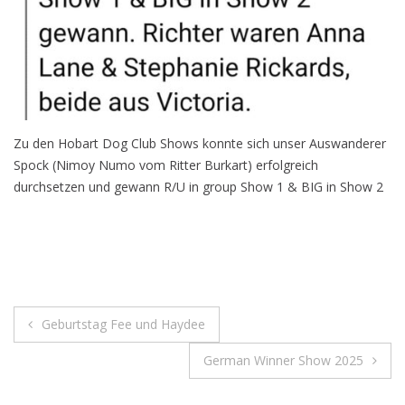
Zu den Hobart Dog Club Shows konnte sich unser Auswanderer
Spock (Nimoy Numo vom Ritter Burkart) erfolgreich
durchsetzen und gewann R/U in group Show 1 & BIG in Show 2
Beitragsnavigation
Geburtstag Fee und Haydee
German Winner Show 2025