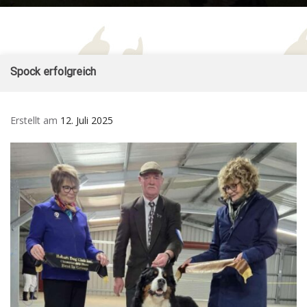
Form
Sennenhund
– Züchter im SSV und
for
– vom Ritter
VDH
Mob
Burkart
Skip
Spock erfolgreich
to
content
Erstellt am
12. Juli 2025