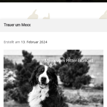
Form
Sennenhund
– Züchter im SSV und
for
– vom Ritter
VDH
Mob
Burkart
Skip
Trauer um Mexx
to
content
Erstellt am
13. Februar 2024