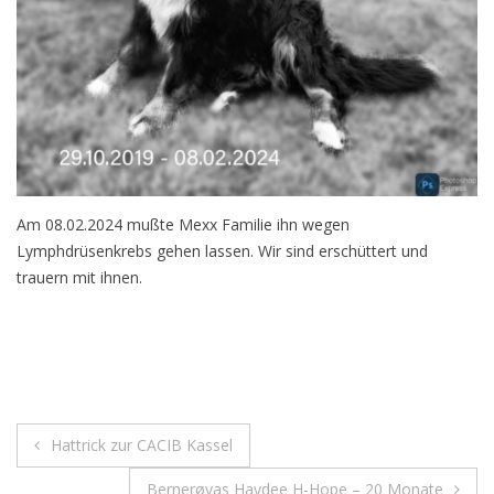
Am 08.02.2024 mußte Mexx Familie ihn wegen
Lymphdrüsenkrebs gehen lassen. Wir sind erschüttert und
trauern mit ihnen.
Beitragsnavigation
Hattrick zur CACIB Kassel
Bernerøyas Haydee H-Hope – 20 Monate